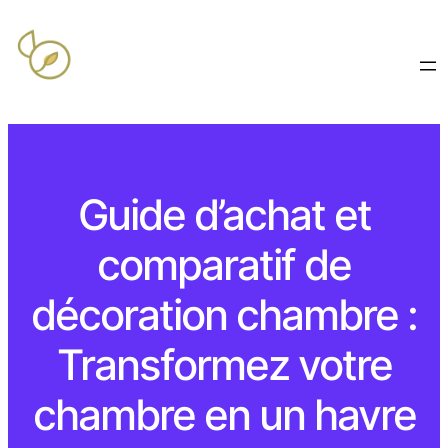
Guide d’achat et
comparatif de
décoration chambre :
Transformez votre
chambre en un havre