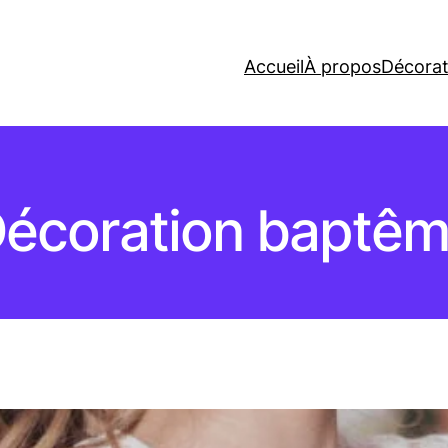
Accueil
À propos
Décorat
écoration baptê