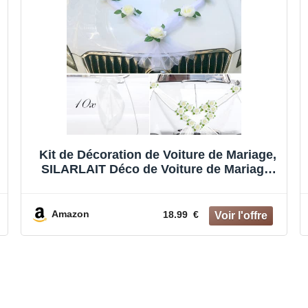
Kit de Décoration de Voiture de Mariage,
SILARLAIT Déco de Voiture de Mariage,
2m Tulle & 9 Fleurs Artificielles avec
Ventouses & 10 Noeud Blanc, Kit d’Outils
Ventouse & Serre-Câbles & Ruban
Amazon
18.99 €
Adhésif