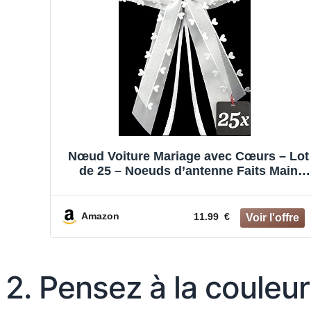
Nœud Voiture Mariage avec Cœurs – Lot
de 25 – Noeuds d’antenne Faits Main
Ruban Satin – Décoration de Mariage –
pour diverses fêtes – Facile à Attacher
sur la Voiture
Amazon
11.99 €
2. Pensez à la couleur