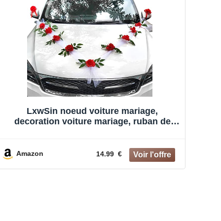
LxwSin noeud voiture mariage,
decoration voiture mariage, ruban de
voiture de mariage, rouge luxe rose
décoration de voiture, papillon ruban
décoration décoration de fête de mariage
Amazon
14.99 €