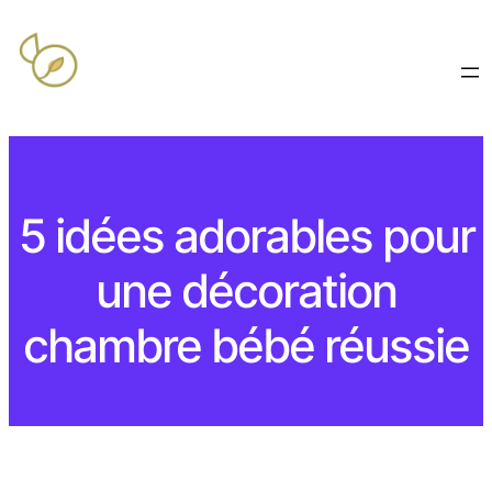
5 idées adorables pour
une décoration
chambre bébé réussie